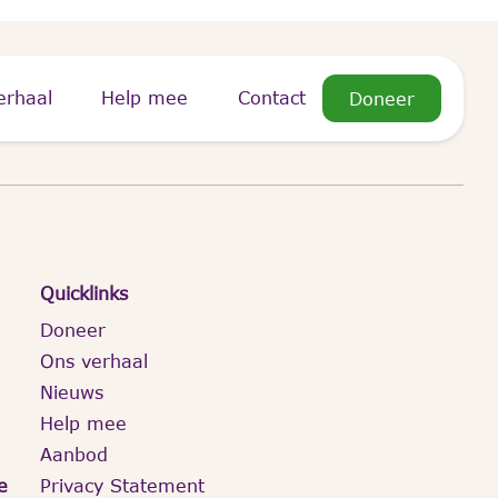
erhaal
Help mee
Contact
Doneer
Inschrijven
Quicklinks
Doneer
Ons verhaal
Nieuws
Help mee
Aanbod
e
Privacy Statement