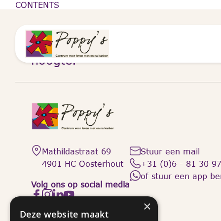
CONTENTS
Meld je aan voor onze
nieuwsbrief en blijf op de
hoogte.
Mathildastraat 69
Stuur een mail
4901 HC Oosterhout
+31 (0)6 - 81 30 9
of stuur een app ber
Volg ons op social media
×
Deze website maakt