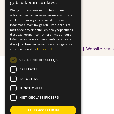
gebruik van cookies.
We gebruiken cookies om inhoud en
advertenties te personaliseren en om ons
verkeer te analyseren. We delen ook
informatie over uw gebruik van onze site
met onze advertentie- en analysepartners,
die deze kunnen combineren met andere
informatie die u aan hen heeft verstrekt of
die zij hebben verzameld door uw gebruik
Copyright © 2026 Centrum Poppy's | Website reali
van hun diensten.
Lees verder
STRIKT NOODZAKELIJK
PRESTATIE
TARGETING
FUNCTIONEEL
NIET-GECLASSIFICEERD
ALLES ACCEPTEREN