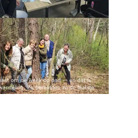
gaat om de week op pad — en dat is
wandeling. Zo bereidden ze de laatste