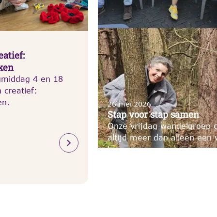
atief:
ken
middag 4 en 18
 creatief:
en.
26 mei 2026
Stap voor stap samen
Onze vrijdag wandelgroep 
altijd meer dan alleen een 
keer sa…