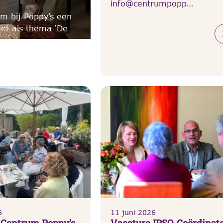
info@centrumpopp…
jm bij Poppy’s een
et als thema ‘De
6
11 juni 2026
 Centrum Poppy’s
Vacature IPSO-Coördinat