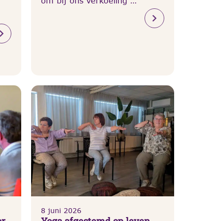
om bij ons verkoeling …
8 juni 2026
or
Yoga afgestemd op leven