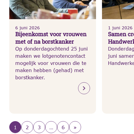
6 juni 2026
1 juni 2026
Bijeenkomst voor vrouwen
Samen cre
met of na borstkanker
Handwer
Op donderdagochtend 25 juni
Donderdag
maken we lotgenotencontact
juni samen
mogelijk voor vrouwen die te
Handwerk
maken hebben (gehad) met
borstkanker.
1
2
3
…
6
»