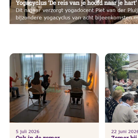
Yogacyclus ‘De reis van je hoofd naar je hart’
Dit najaar verzorgt yogadocent Piet van der Plui
bijzondere yogacyclus van acht bijeenkomsten m
re…
5 juli 2026
22 juni 202
Ook in de zomer
Zomer bij