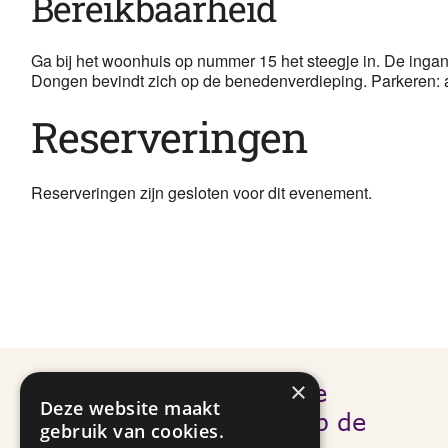
Bereikbaarheid
Ga bij het woonhuis op nummer 15 het steegje in. De ingan
Dongen bevindt zich op de benedenverdieping. Parkeren: au
Reserveringen
Reserveringen zijn gesloten voor dit evenement.
×
Meld je aan voor onze
Deze website maakt
nieuwsbrief en blijf op de
gebruik van cookies.