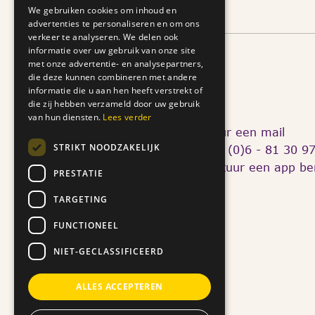
hoogte.
We gebruiken cookies om inhoud en
advertenties te personaliseren en om ons
verkeer te analyseren. We delen ook
informatie over uw gebruik van onze site
met onze advertentie- en analysepartners,
die deze kunnen combineren met andere
informatie die u aan hen heeft verstrekt of
die zij hebben verzameld door uw gebruik
van hun diensten.
Lees verder
Mathildastraat 69
Stuur een mail
STRIKT NOODZAKELIJK
4901 HC Oosterhout
+31 (0)6 - 81 30 9
of stuur een app ber
PRESTATIE
Volg ons op social media
TARGETING
FUNCTIONEEL
NIET-GECLASSIFICEERD
ALLES ACCEPTEREN