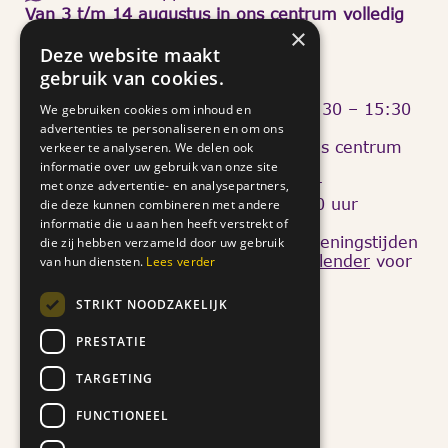
Van 3 t/m 14 augustus in ons centrum volledig
gesloten.
×
Deze website maakt
Openingstijden Mathildastraat 69
gebruik van cookies.
Dinsdag: 13:30 – 15:30
Donderdag: 10:00 – 12:00 en 13:30 – 15:30
We gebruiken cookies om inhoud en
advertenties te personaliseren en om ons
Van
17 tot en met 21 augustus
is ons centrum
verkeer te analyseren. We delen ook
twee dagdelen
geopend:
informatie over uw gebruik van onze site
dinsdagmiddag 13:30 – 15:30 uur
met onze advertentie- en analysepartners,
donderdagochtend: 10:00 – 12:00 uur
die deze kunnen combineren met andere
informatie die u aan hen heeft verstrekt of
We organiseren tijdens en buiten openingstijden
die zij hebben verzameld door uw gebruik
diverse activiteiten. Kijk op onze
kalender
voor
van hun diensten.
Lees verder
meer informatie en aanmelding.
Quicklinks
STRIKT NOODZAKELIJK
Doneer
PRESTATIE
Ons verhaal
TARGETING
Nieuws
Help mee
FUNCTIONEEL
Aanbod