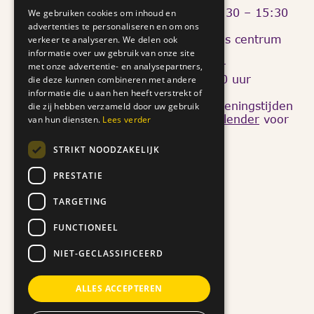
Donderdag: 10:00 – 12:00 en 13:30 – 15:30
We gebruiken cookies om inhoud en
advertenties te personaliseren en om ons
Van
17 tot en met 21 augustus
is ons centrum
verkeer te analyseren. We delen ook
twee dagdelen
geopend:
informatie over uw gebruik van onze site
dinsdagmiddag 13:30 – 15:30 uur
met onze advertentie- en analysepartners,
donderdagochtend: 10:00 – 12:00 uur
die deze kunnen combineren met andere
informatie die u aan hen heeft verstrekt of
We organiseren tijdens en buiten openingstijden
die zij hebben verzameld door uw gebruik
diverse activiteiten. Kijk op onze
kalender
voor
van hun diensten.
Lees verder
meer informatie en aanmelding.
Quicklinks
STRIKT NOODZAKELIJK
Doneer
PRESTATIE
Ons verhaal
TARGETING
Nieuws
Help mee
FUNCTIONEEL
Aanbod
NIET-GECLASSIFICEERD
Privacy Statement
ALLES ACCEPTEREN