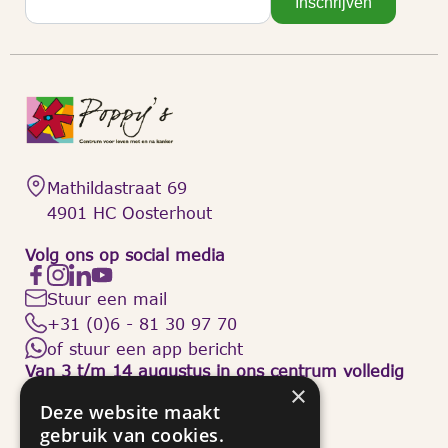
Inschrijven
Mathildastraat 69
4901 HC Oosterhout
Volg ons op social media
Stuur een mail
+31 (0)6 - 81 30 97 70
of stuur een app bericht
Van 3 t/m 14 augustus in ons centrum volledig
gesloten.
×
Deze website maakt
Openingstijden Mathildastraat 69
gebruik van cookies.
Dinsdag: 13:30 – 15:30