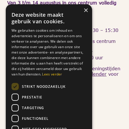
Van 3 t/m 14 augustus in ons centrum volledig
gesloten.
×
Deze website maakt
Openingstijden Mathildastraat 69
gebruik van cookies.
Dinsdag: 13:30 – 15:30
Donderdag: 10:00 – 12:00 en 13:30 – 15:30
We gebruiken cookies om inhoud en
advertenties te personaliseren en om ons
Van
17 tot en met 21 augustus
is ons centrum
verkeer te analyseren. We delen ook
twee dagdelen
geopend:
informatie over uw gebruik van onze site
dinsdagmiddag 13:30 – 15:30 uur
met onze advertentie- en analysepartners,
donderdagochtend: 10:00 – 12:00 uur
die deze kunnen combineren met andere
informatie die u aan hen heeft verstrekt of
We organiseren tijdens en buiten openingstijden
die zij hebben verzameld door uw gebruik
diverse activiteiten. Kijk op onze
kalender
voor
van hun diensten.
Lees verder
meer informatie en aanmelding.
Quicklinks
STRIKT NOODZAKELIJK
Doneer
PRESTATIE
Ons verhaal
TARGETING
Nieuws
Help mee
FUNCTIONEEL
Aanbod