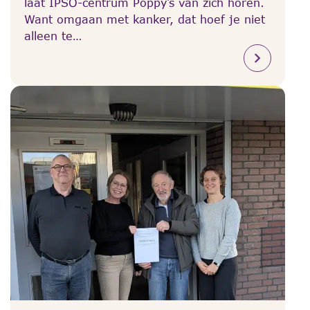
laat IPSO-centrum Poppy’s van zich horen.
Want omgaan met kanker, dat hoef je niet
alleen te…